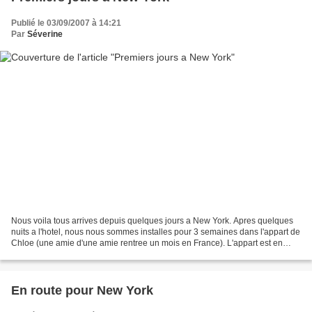
Publié le 03/09/2007 à 14:21
Par
Séverine
Nous voila tous arrives depuis quelques jours a New York. Apres quelques
nuits a l'hotel, nous nous sommes installes pour 3 semaines dans l'appart de
Chloe (une amie d'une amie rentree un mois en France). L'appart est en
plein Midtown, a deux pas de l'ONU,...
En route pour New York