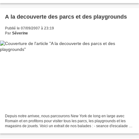
prend comme commission environ 15% du...
A la decouverte des parcs et des playgrounds
Publié le 07/09/2007 à 23:19
Par
Séverine
Depuis notre arrivee, nous parcourons New York de long en large avec
Romain et en profitons pour visiter tous les parcs, les playgrounds et les
magasins de jouets. Voici un extrait de nos balades : - seance d'escalade a
Central Park sur la statue d'Alice...