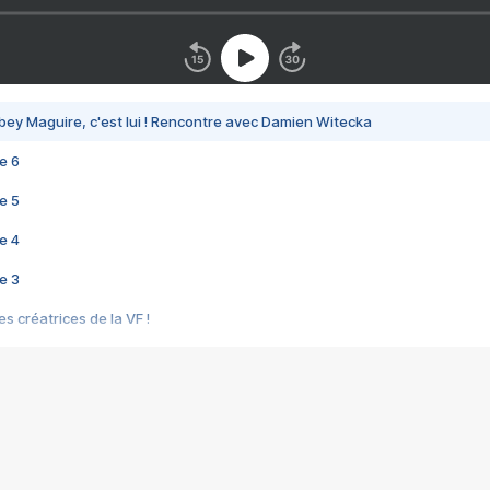
bey Maguire, c'est lui ! Rencontre avec Damien Witecka
e 6
e 5
e 4
e 3
s créatrices de la VF !
e 2
e 1
e Mektoub My Love arrive enfin ! Rencontre avec Shaïn Boumedine et Sal
i : après Toni en famille