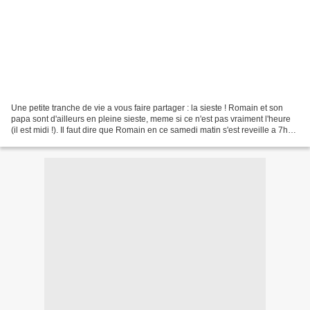
Une petite tranche de vie a vous faire partager : la sieste ! Romain et son
papa sont d'ailleurs en pleine sieste, meme si ce n'est pas vraiment l'heure
(il est midi !). Il faut dire que Romain en ce samedi matin s'est reveille a 7h
du matin. En plus,...