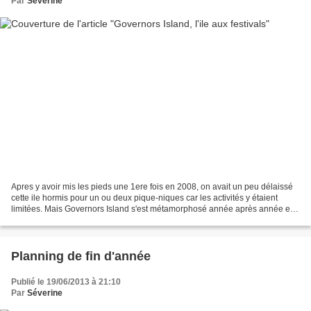
Par
Séverine
Apres y avoir mis les pieds une 1ere fois en 2008, on avait un peu délaissé
cette ile hormis pour un ou deux pique-niques car les activités y étaient
limitées. Mais Governors Island s'est métamorphosé année après année et
on ne s'y ennuie plus. Depuis...
Planning de fin d'année
Publié le 19/06/2013 à 21:10
Par
Séverine