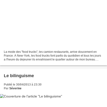
La mode des "food trucks", les camion-restaurants, arrive doucement en
France. A New-York, les food trucks font partis du quotidien et tous les jours
a l'heure du dejeuner ils envahissent le quartier autour de mon bureau.
Attention à ne pas les confondre...
Le bilinguisme
Publié le 30/04/2013 à 23:30
Par
Séverine