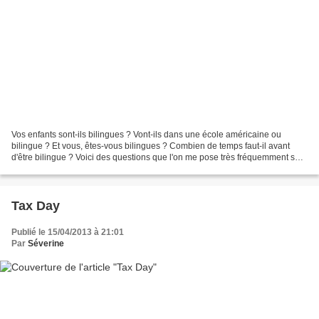
Vos enfants sont-ils bilingues ? Vont-ils dans une école américaine ou
bilingue ? Et vous, êtes-vous bilingues ? Combien de temps faut-il avant
d'être bilingue ? Voici des questions que l'on me pose très fréquemment sur
le blog. Très intéressée par le...
Tax Day
Publié le 15/04/2013 à 21:01
Par
Séverine