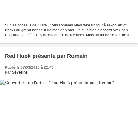
Sur les conseils de Clara , nous sommes allés faire un tour à l'expo Art of
Bricks au grand bonheur de mes garçons . Je suis bien d'accord avec son
fils, j'aurai aim é qu'il y ait encore plus d'œuvres. Mais avant de se rendre à
la galerie on avait envie...
Red Hook présenté par Romain
Publié le 07/03/2013 à 22:43
Par
Séverine