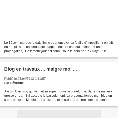
Le 15 avril marque la date limite pour envoyer sa feuille d'imposition ( en fait,
en remplissant un formulaire supplementaire on peut demander une
prolongation). Ce fameux jour est connu sous le nom de "Tax Day". Et la
queue au bureau de poste ou au centre...
Blog en travaux ... malgre moi ...
Publié le 05/04/2013 à 21:57
Par
Séverine
J'ai cru Overblog qui vantait sa super nouvelle plateforme. Sans me mefier -
grosse erreur - j'ai accepte le basculement. La presentation de mon blog en
a pris un coup. Ma blogroll a disparu et je n'ai pas encore compris comment
reparer les degats. Ma...