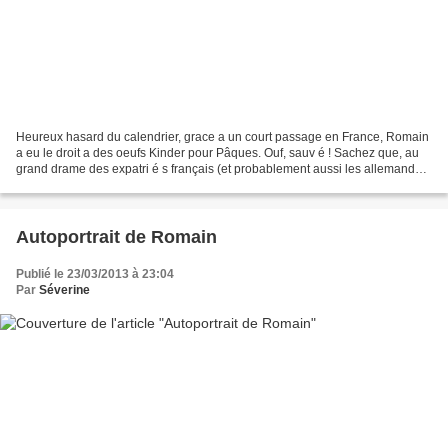
Heureux hasard du calendrier, grace a un court passage en France, Romain
a eu le droit a des oeufs Kinder pour Pâques. Ouf, sauv é ! Sachez que, au
grand drame des expatri é s français (et probablement aussi les allemands
et italiens), les oeufs Kinder...
Autoportrait de Romain
Publié le 23/03/2013 à 23:04
Par
Séverine