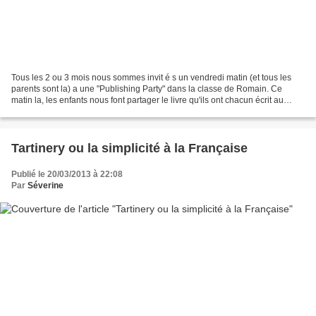
Tous les 2 ou 3 mois nous sommes invit é s un vendredi matin (et tous les
parents sont la) a une "Publishing Party" dans la classe de Romain. Ce
matin la, les enfants nous font partager le livre qu'ils ont chacun écrit au
cours des dernières semaines....
Tartinery ou la simplicité à la Française
Publié le 20/03/2013 à 22:08
Par
Séverine