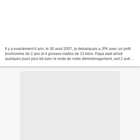
Il y a exactement 6 ans, le 30 aout 2007, je debarquais a JFK avec un petit
bonhomme de 2 ans et 4 grosses malles de 23 kilos. Papa etait arrivé
quelques jours plus tot avec le reste de notre démménagement, soit 2 autres
grosses valises. Inutile de nous...