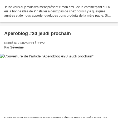
Je ne vous ai jamais vraiment présent é mon ami Joe le commerçant qui a
eu la bonne idée de s'installer a deux pas de chez nous il y a quelques
années et de nous apporter quelques bons produits de la mère patrie. Si
vous voulez faire une petite visite...
Aperoblog #20 jeudi prochain
Publié le 22/02/2013 à 23:51
Par
Séverine
Notre dernier aperoblog le mois dernier a été un grand succès avec une